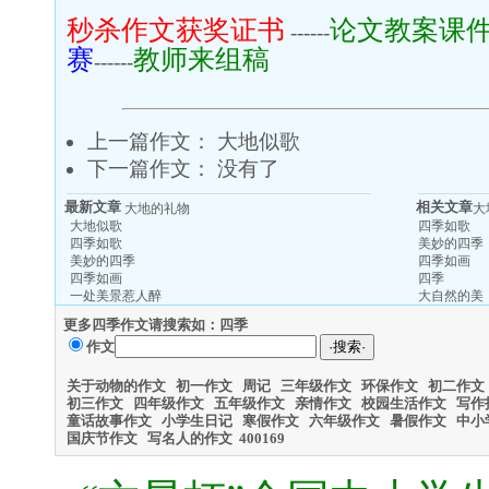
秒杀作文获奖证书
论文教案课
------
赛
教师来组稿
------
上一篇作文：
大地似歌
下一篇作文： 没有了
最新文章
相关文章
大地的礼物
大
大地似歌
四季如歌
四季如歌
美妙的四季
美妙的四季
四季如画
四季如画
四季
一处美景惹人醉
大自然的美
更多四季作文请搜索如：四季
作文
关于动物的作文
初一作文
周记
三年级作文
环保作文
初二作文
初三作文
四年级作文
五年级作文
亲情作文
校园生活作文
写作
童话故事作文
小学生日记
寒假作文
六年级作文
暑假作文
中小
国庆节作文
写名人的作文
400
169