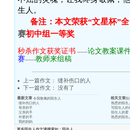
生人。
备注：本文荣获“文星杯”
赛
初中
组
一
等奖
秒杀作文获奖证书
论文教案课
------
赛
教师来组稿
------
上一篇作文：
缝补伤口的人
下一篇作文： 没有了
最新文章
相关文章
令我敬佩的陌生人
陌
缝补伤口的人
熟悉的陌生
母亲的手
写陌生人的
父亲的手
陌生人的爱
外婆的手
熟悉的陌生
我的妈妈
更多陌生人作文请搜索如：陌生人