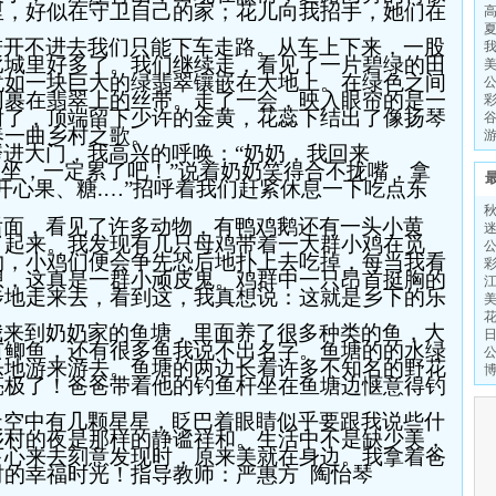
里，好似在守卫自己的家；花儿向我招手，她们在
进开不进去我们只能下车走路。从车上下来，一股
比城里好多了。我们继续走，看见了一片碧绿的田
犹如一块巨大的绿翡翠镶嵌在大地上。在绿色之间
同裹在翡翠上的丝带。走了一会，映入眼帘的是一
谢了，顶端留下少许的金黄，花蕊下结出了像扬琴
奏一曲乡村之歌。
跨进大门，我高兴的呼唤：
“奶奶，我回来
屋坐，一定累了吧！”说着奶奶笑得合不拢嘴，拿
开心果、糖
…”招呼着我们赶紧休息一下吃点东
.
后面，看见了许多动物，有鸭鸡鹅还有一头小黄
了起来。我发现有几只母鸡带着一大群小鸡在觅
物，小鸡们便会争先恐后地扑上去吃掉，每当我看
想，这真是一群小顽皮鬼。鸡群中一只昂首挺胸的
步地走来去，看到这，我真想说：这就是乡下的乐
我来到奶奶家的鱼塘，里面养了很多种类的鱼，大
有鲫鱼，还有很多鱼我说不出名字。鱼塘的的水绿
乐地游来游去。鱼塘的两边长着许多不知名的野花
亮极了！爸爸带着他的钓鱼杆坐在鱼塘边惬意得钓
！
天空中有几颗星星，眨巴着眼睛似乎要跟我说些什
乡村的夜是那样的静谧祥和。生活中不是缺少美，
下心来去刻意发现时，原来美就在身边。我拿着爸
村的幸福时光！
指导教师：严惠方
陶怡琴