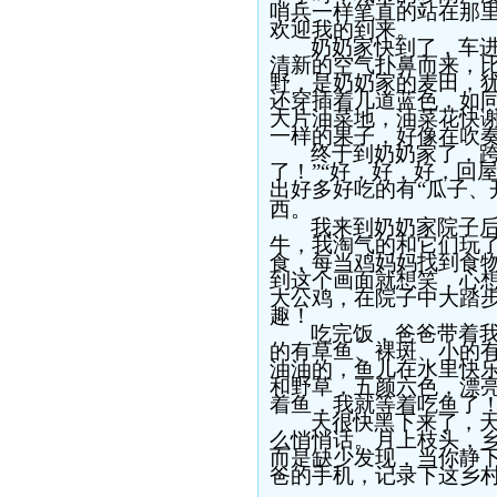
哨兵一样笔直的站在那
欢迎我的到来。
奶奶家快到了，车
清新的空气扑鼻而来，
野，是奶奶家的麦田，
还穿插着几道蓝色，如
大片油菜地，油菜花快
一样的果子，好像在吹
终于到奶奶家了，
了！”“好，好，好，回
出好多好吃的有“瓜子、
西。
我来到奶奶家院子
牛，我淘气的和它们玩
食，每当鸡妈妈找到食
到这个画面就想笑，心
大公鸡，在院子中大踏
趣！
吃完饭，爸爸带着
的有草鱼、裸斑、小的
油油的，鱼儿在水里快
和野草，五颜六色，漂
着鱼，我就等着吃鱼了
天很快黑下来了，
么悄悄话。月上枝头，
而是缺少发现，当你静
爸的手机，记录下这乡