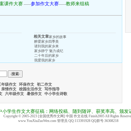
案课件大赛
参加作文大赛
教师来组稿
------
------
相关文章
家乡的故事
醉爱家乡四季美
请到我的家乡来
家乡静宁 魅力成纪
二十年后的家乡
我爱我的家乡
三年级作文
环保作文
初二作文
亲情作文
校园生活作文
写作指导
文
六年级作文
暑假作文
中小学生诗歌
国中小学生作文大赛征稿：网络投稿、随到随评、获奖率高、颁发
Copyright © 2005-2023 [全国优秀作文网] 中国 作文在线 Finish2005 All Rights Reserv
www.YouXiuZuoWen.com 管理员 QQ:113391928 QQ群号:36308218