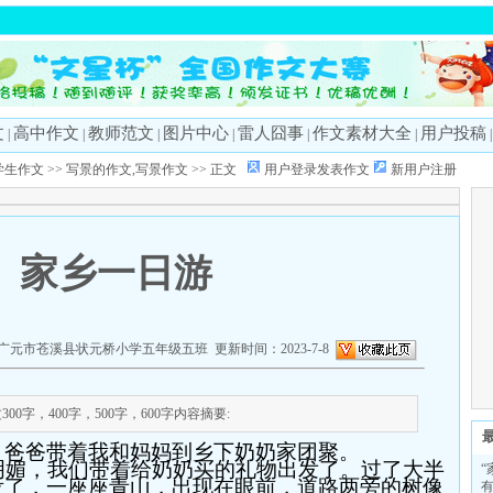
文
高中作文
教师范文
图片中心
雷人囧事
作文素材大全
用户投稿
|
|
|
|
|
|
学生作文
>>
写景的作文,写景作文
>> 正文
用户登录发表作文
新用户注册
家乡一日游
元市苍溪县状元桥小学五年级五班 更新时间：2023-7-8
0字，400字，500字，600字内容摘要:
，爸爸带着我和妈妈到乡下奶奶家团聚。
明媚，我们带着给奶奶买的礼物出发了。过了大半
“
没了，一座座青山，出现在眼前，道路两旁的树像