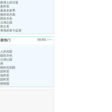
高邮湖上的日落
夏夜即景
我最喜欢春季
美丽的花卉园
公园欢乐色
彩云湖公园
谷雨之美
游青海的茶卡盐湖
MORE >>>
最新热门
秋
迷人的花园
公园欢乐色
彩云湖公园
江南
美丽的石刻园
花田即景
日落即景
公园即景
博骏校园