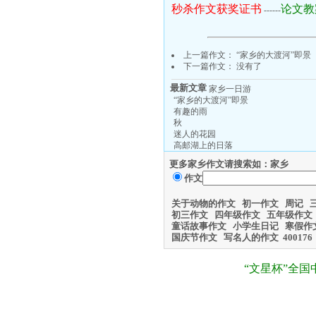
秒杀作文获奖证书
论文教
------
上一篇作文：
“家乡的大渡河”即景
下一篇作文： 没有了
最新文章
家乡一日游
“家乡的大渡河”即景
有趣的雨
秋
迷人的花园
高邮湖上的日落
更多家乡作文请搜索如：家乡
作文
关于动物的作文
初一作文
周记
初三作文
四年级作文
五年级作文
童话故事作文
小学生日记
寒假作
国庆节作文
写名人的作文
400
176
“文星杯”全