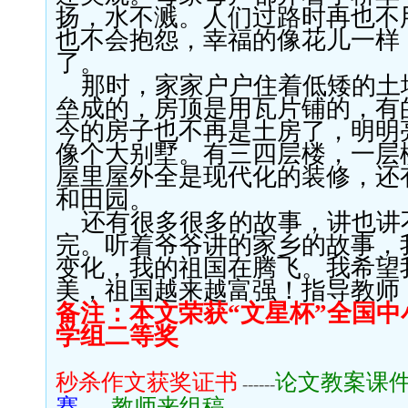
扬，水不溅。人们过路时再也不
也不会抱怨，
幸福的像花儿一样
了。
那时，家
家户户住着低矮的
土
垒成的，房顶是用瓦片铺的
，有
今的房子也不再是土房了
，
明明
像个大别墅。有三四层楼，一层
屋里屋外全是现代化的装修，
还
和田园。
还有很多很多的故事，讲也讲
完。听着爷爷讲的家乡的故事，
变化，我的祖国在
腾飞。我
希望
美，祖国越来越富强！
指导教师
备注：本文荣获“文星杯”全国中
学组二等奖
秒杀作文获奖证书
论文教案课
------
赛
教师来组稿