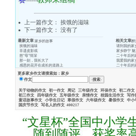
------
上一篇作文：
挨饿的滋味
下一篇作文： 没有了
最新文章
相关文章
家乡的故事
醉
挨饿的滋味
请到我的家
非遗皮影戏
家乡静宁 
慈“母”情深
二十年后的
那一刻，我长大了
我爱我的家
感恩的花开在成长的道路上
二十年后的
更多家乡作文请搜索如：家乡
作文
关于动物的作文
初一作文
周记
三年级作文
环保作文
初二作文
初三作文
四年级作文
五年级作文
亲情作文
校园生活作文
写作
童话故事作文
小学生日记
寒假作文
六年级作文
暑假作文
中小
国庆节作文
写名人的作文
400
217
“文星杯”全国中小学
随到随评、获奖率