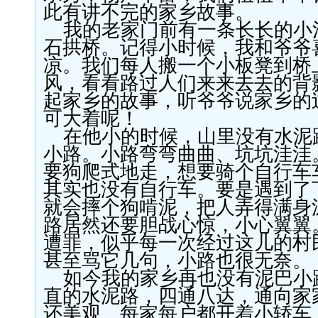
此有讲不完的家乡
故事。
我的老家门前有一条长长的小
石拱桥。
记得小时候，我和
爷爷
凉。我们每人
搬一个小板凳到桥
风，看看路过人们来来去去的背
起家乡的故事，听
爷爷
说
家乡的
可大着呢！
在他小的时候，山里没有
水泥
小路。小路
弯弯曲曲、
坑坑洼洼
要狗爬式地走，
想要骑个
自行车
其实也没有自行车。
要是遇到了
就会摔个狗啃泥，把
人
弄得满身
路居然还要胆战心惊，小心翼翼
遭罪，似乎每一次经过这儿的村
甚至骂它几句，小路
也很无奈。
如今我的家乡再也
没有
泥
巴小
直的水泥路，
四通八达，通向家
还美观。
每家每户都开着小轿车