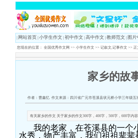
网站首页
小学生作文
初中作文
高中作文
教师范文
图片
|
|
|
|
|
|
您现在的位置：
全国优秀作文网
>>
小学生作文
>>
记叙文,记事作文
>> 
家乡的故
作者：曹鑫忆 作文来源：四川省广元市苍溪县状元桥小学三年级五班 更
有关家乡的作文 关于家乡的作文300字，400字，500字，600字内容
我的
老
家，在苍溪县的一个
水秀，
物产丰富，
我
们祖祖
辈辈