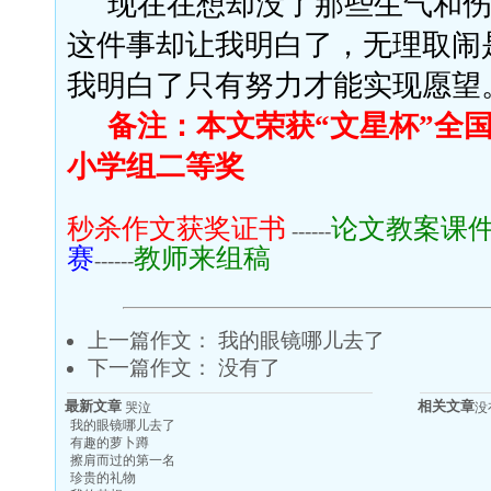
现在在想却没了那些生气和
这件事却让我明白了，无理取闹
我明白了只有努力才能实现愿望
备注：本文荣获
“文星杯”全
小学组
二
等奖
秒杀作文获奖证书
论文教案课
------
赛
教师来组稿
------
上一篇作文：
我的眼镜哪儿去了
下一篇作文： 没有了
最新文章
相关文章
哭泣
没
我的眼镜哪儿去了
有趣的萝卜蹲
擦肩而过的第一名
珍贵的礼物