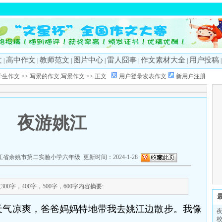
文
高中作文
教师范文
图片中心
雷人囧事
作文素材大全
用户投稿
|
|
|
|
|
|
学生作文
>>
写景的作文,写景作文
>> 正文
用户登录发表作文
新用户注册
夜游姚江
省余姚市第二实验小学六年级 更新时间：2024-1-28
0字，400字，500字，600字内容摘要:
天气凉爽，爸爸妈妈特地带我去姚江边散步。我像