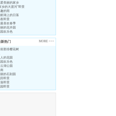
我爱美丽的家乡
家乡的大渡河”即景
有趣的雨
高邮湖上的日落
夏夜即景
我最喜欢春季
美丽的花卉园
公园欢乐色
MORE >>>
最新热门
门前那排樱花树
秋
迷人的花园
公园欢乐色
彩云湖公园
江南
美丽的石刻园
花田即景
日落即景
公园即景