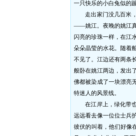
一只快乐的小白兔似的
走出家门没几百米
——姚江。夜晚的姚江
闪亮的珍珠一样，在江
朵朵晶莹的水花。随着
不见了。江边还有两条
般卧在姚江两边，发出
佛都被染成了一块漂亮
特迷人的风景线。
在江岸上，绿化带
远远看去像一位位士兵
彼伏的叫着，他们好像