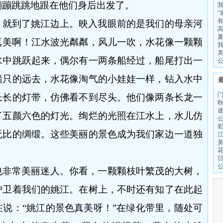
蹦蹦跳跳地跟在他们身后出发了。
“
，就到了姚江边上。映入我眼前的是我们的母亲河
真美啊！江水波光粼粼，风儿一吹，水花像一颗颗
水中跳跃起来，偶尔有一两条船经过，船尾打出一
船只的远去，水花像淘气的小娃娃一样，钻入水中
长长的灯带，仿佛看不到尽头。他们像两条长龙一
了五颜六色的灯光。绚烂的光照在江水上，水儿仿
无比的绸缎。这些美丽的景色成为我们家边一道独
也非常美丽迷人。你看，一颗颗枝叶繁茂的大树，
护卫着我们的姚江。在树上，不时还有知了在此起
在说：
“姚江的景色真美呀！”在绿化带里，随处可