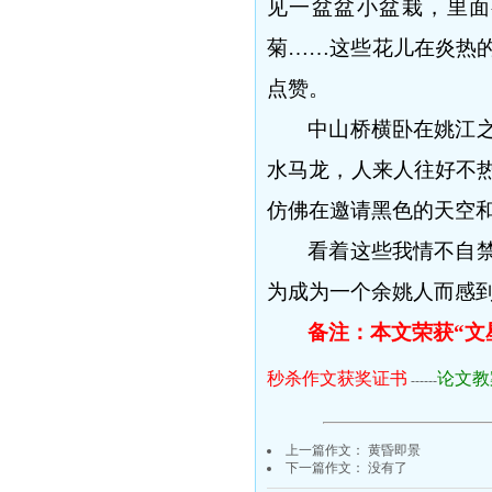
见一盆盆小盆栽，里面
菊……这些花儿在炎热
点赞。
中山桥横卧在姚江
水马龙，人来人往好不
仿佛在邀请黑色的天空
看着这些我情不自
为成为一个余姚人而感
备注：本文荣获
“
秒杀作文获奖证书
论文教
------
上一篇作文：
黄昏即景
下一篇作文： 没有了