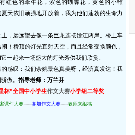
有红色的牵牛花，紫色的蝴蝶花，黄色的小雏
的夏天依旧顽强地开放着，我为他们蓬勃的生命力
之上，远远望去像一条巨龙连接姚江两岸。桥上车
热闹！桥顶的灯光直射天空，而且经常变换颜色，
和它一起来一场盛大的灯光秀供我们欣赏。
禁的感叹：我们余姚景色真美呀，经济真发达！我
到骄傲。
指导老师：万兰芬
文星杯”全国中小学生
作文大赛
小学组二等奖
案课件大赛
参加作文大赛
教师来组稿
------
------