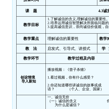
课
题
4.3
诚
1.
了解诚信的含义
,
理解诚信的重要性
2.
培养运用诚信智慧解决所面临问题的
教学目标
3.
提高诚信意识，崇尚诚信价值观，自
教学重点
理解诚信的重要性
教学
教
法
启发式、引导式、讲授式
学
教学环节
教学过程及内容
播放视频：《曾子杀猪》
创设情境
1.
看过视频，你有什么感受？
导入新知
2.
你还知道哪些讲诚信的故事或成
语？
（个人、企业、国家）
一、诚信无价
（一）诚信的含义
为什么是诚信？