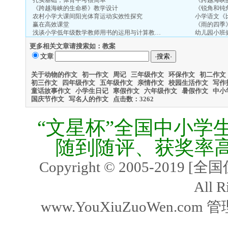
扎实基础，体育中考很简单
《跨越海峡
《跨越海峡的生命桥》教学设计
《锐角和钝
农村小学大课间阳光体育运动实效性探究
小学语文《
赢在高效课堂
《雨的四季
浅谈小学低年级数学教师用书的运用与计算教…
幼儿园小班
更多相关文章请搜索如：教案
文章
关于动物的作文
初一作文
周记
三年级作文
环保作文
初二作文
初三作文
四年级作文
五年级作文
亲情作文
校园生活作文
写作
童话故事作文
小学生日记
寒假作文
六年级作文
暑假作文
中小
国庆节作文
写名人的作文
点击数：
3262
“文星杯”全国中小学
随到随评、获奖率
Copyright © 2005-2019
All R
www.YouXiuZuoWen.com 管