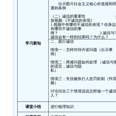
出示图片社会主义核心价值观和
通则条例
（二）诚信的重要性
放视频
:
《不诚信的表现》
1.
视频中有哪些不诚信的表现？你身边
有哪些不诚信的事
例？
2.
诚信与
诚信会有一样的结果吗？为什么？
二、践行诚信
学习新知
情境一：怎样对待许诺问题（出示事
例）
情境二：两难问题如何处理 （诚信与
的谎言，诚信与隐
私）
情境三：失信被执行人惩罚机制（抖
频）
讨论结合三个情境说说怎样做一个诚
人？
课堂小结
进行梳理知识